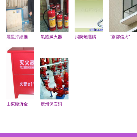
代光學器材
防接口、消
在安防中的
防配件與消
關鍵配置？
防水槍批發
服務
麗星持續推
氣體滅火器
消防炮選購
“鳶都信火”
進6S檢
充裝維修
指南 價
濰坊高銷量
查，完善基
銷售各類消
格、廠家與
防火窗與菏
礎管理 光
防器材-廣
核心性能解
澤防火門的
學器材
州祺翔消防
析
實力寫真
設備提供氣
體滅火器充
裝維修 銷
山東臨沂金
廣州保安消
售各類消防
潤 匠心守
防器材服務
器材的相關
護安全的雙
部 您身邊
介紹、產
科先鋒
的消防產品