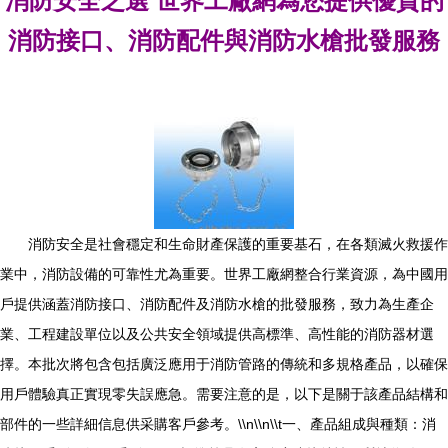
消防安全之選 世界工廠網為您提供優質的
消防接口、消防配件與消防水槍批發服務
消防安全是社會穩定和生命財產保護的重要基石，在各類滅火救援作
業中，消防設備的可靠性尤為重要。世界工廠網整合行業資源，為中國用
戶提供涵蓋消防接口、消防配件及消防水槍的批發服務，致力為生產企
業、工程建設單位以及公共安全領域提供高標準、高性能的消防器材選
擇。本批次將包含包括廣泛應用于消防管路的傳統和多規格產品，以確保
用戶體驗真正實現零失誤應急。需要注意的是，以下是關于該產品結構和
部件的一些詳細信息供采購客戶參考。\\n\\n\\t一、產品組成與種類：消