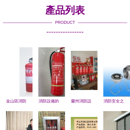
產品列表
PRODUCT
----------------
金山區消防
消防設備的
蘭州消防設
消防安全之
器材優劣對
種類與維護
備與光學器
選 世界工
比 干粉滅
使用指南
材的應用與
廠網為您提
火器能否替
價格解析
供優質的消