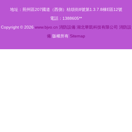
品、服務、
專家
地址：荊州區207國道（西側）桔頌街8號第1.3.7.8棟E區12號
圖片、價格
1211滅火
電話：1388605**
Copyright © 2026
www.bjvo.cn
器充裝、
消防設備
湖北華凱科技有限公司
消防設
1301滅火
備
版權所有
Sitemap
器充裝、干
粉滅火器充
裝、七氟丙
烷滅火器維
修、消防器
材銷售,維
修 1211
1301滅火
器回收、